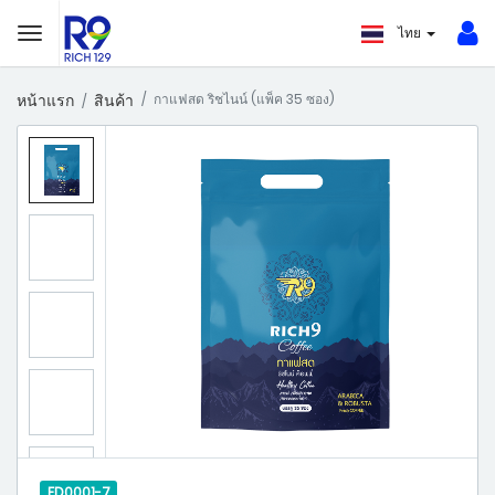
ไทย
หน้าแรก
สินค้า
กาแฟสด ริชไนน์ (แพ็ค 35 ซอง)
FD0001-7