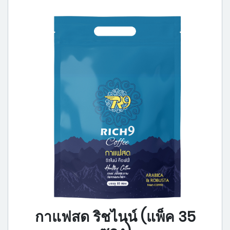
กาแฟสด ริชไนน์ (แพ็ค 35