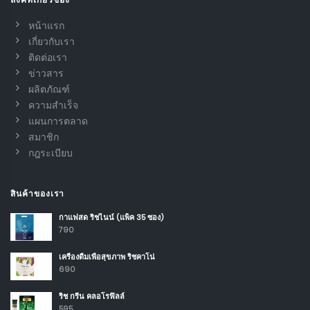
หน้าแรก
เกี่ยวกับเรา
ติดต่อเรา
ข่าวสาร
ผลิตภัณฑ์
ความสำเร็จ
แผนการตลาด
สมาชิก
กฎระเบียบ
สินค้าของเรา
กาแฟสด ริชไนน์ (แพ็ค 35 ซอง)
790
เครื่องดื่มเพื่อสุขภาพ ริชคาโน่
690
ริช กรีน คลอโรฟิลล์
595