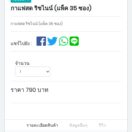
กาแฟสด ริชไนน์ (แพ็ค 35 ซอง)
กาแฟสด ริชไนน์ (แพ็ค 35 ซอง)
แชร์ไปยัง :
จำนวน
ราคา 790 บาท
รายละเอียดสินค้า
ข้อมูลอื่นๆ
รีวิว